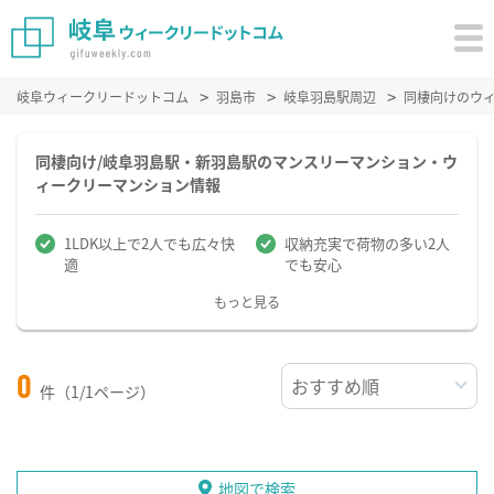
岐阜ウィークリードットコム
羽島市
岐阜羽島駅周辺
同棲向けのウ
同棲向け/岐阜羽島駅・新羽島駅のマンスリーマンション・ウ
ィークリーマンション情報
1LDK以上で2人でも広々快
収納充実で荷物の多い2人
適
でも安心
もっと見る
0
件（1/1ページ）
地図で検索