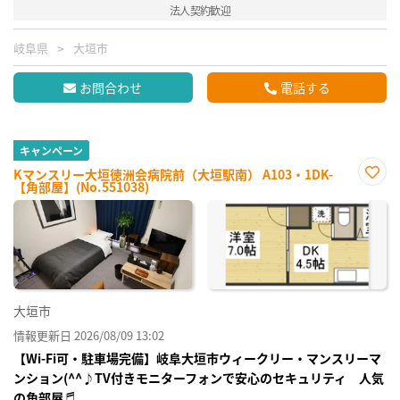
法人契約歓迎
岐阜県
大垣市
お問合わせ
電話する
キャンペーン
Kマンスリー大垣徳洲会病院前（大垣駅南） A103・1DK-
【角部屋】(No.551038)
お気
に入
り登
録
大垣市
情報更新日 2026/08/09 13:02
【Wi-Fi可・駐車場完備】岐阜大垣市ウィークリー・マンスリーマ
ンション(^^♪TV付きモニターフォンで安心のセキュリティ 人気
の角部屋♬