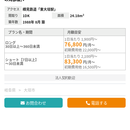
アクセス
樽見鉄道「東大垣駅」
間取り
1DK
面積
24.18m²
築年数
1988年 8月 築
プラン名・期間
月額目安
1日当たり 1,900円～
ロング
76,800
円/月～
30日以上～360日未満
初期費用他 22,000円～
1日当たり 2,100円～
ショート【7日以上】
83,300
円/月～
～30日未満
初期費用他 16,500円～
法人契約歓迎
岐阜県
大垣市
お問合わせ
電話する