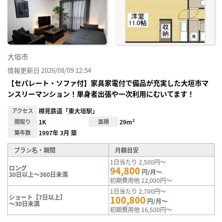
に入
り登
録
大垣市
情報更新日 2026/08/09 12:54
【セパレート・ソファ付】家具家電付で備品が充実した大垣市マ
ンスリーマンション！単身者出張や一次利用にむいてます！
アクセス
樽見鉄道「東大垣駅」
間取り
1K
面積
29m²
築年数
1997年 3月 築
プラン名・期間
月額目安
1日当たり 2,500円～
ロング
94,800
円/月～
30日以上～360日未満
初期費用他 22,000円～
1日当たり 2,700円～
ショート【7日以上】
100,800
円/月～
～30日未満
初期費用他 16,500円～