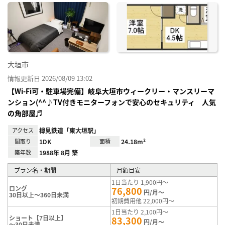
に入
り登
録
大垣市
情報更新日 2026/08/09 13:02
【Wi-Fi可・駐車場完備】岐阜大垣市ウィークリー・マンスリーマ
ンション(^^♪TV付きモニターフォンで安心のセキュリティ 人気
の角部屋♬
アクセス
樽見鉄道「東大垣駅」
間取り
1DK
面積
24.18m²
築年数
1988年 8月 築
プラン名・期間
月額目安
1日当たり 1,900円～
ロング
76,800
円/月～
30日以上～360日未満
初期費用他 22,000円～
1日当たり 2,100円～
ショート【7日以上】
83,300
円/月～
～30日未満