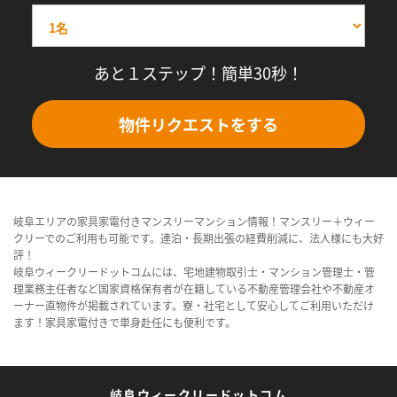
あと１ステップ！簡単30秒！
物件リクエストをする
岐阜エリアの家具家電付きマンスリーマンション情報！マンスリー＋ウィー
クリーでのご利用も可能です。連泊・長期出張の経費削減に、法人様にも大好
評！
岐阜ウィークリードットコムには、宅地建物取引士・マンション管理士・管
理業務主任者など国家資格保有者が在籍している不動産管理会社や不動産オ
ーナー直物件が掲載されています。寮・社宅として安心してご利用いただけ
ます！家具家電付きで単身赴任にも便利です。
岐阜ウィークリードットコム