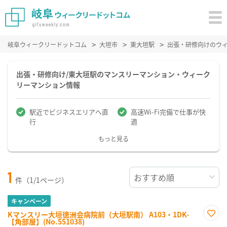
岐阜ウィークリードットコム
大垣市
東大垣駅
出張・研修向けのウ
出張・研修向け/東大垣駅のマンスリーマンション・ウィーク
リーマンション情報
駅近でビジネスエリアへ直
高速Wi-Fi完備で仕事が快
行
適
もっと見る
1
件（1/1ページ）
キャンペーン
Kマンスリー大垣徳洲会病院前（大垣駅南） A103・1DK-
【角部屋】(No.551038)
お気