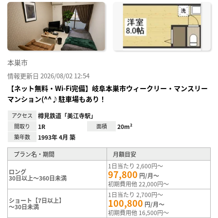
に入
り登
録
本巣市
情報更新日 2026/08/02 12:54
【ネット無料・Wi-Fi完備】岐阜本巣市ウィークリー・マンスリー
マンション(^^♪駐車場もあり！
アクセス
樽見鉄道「美江寺駅」
間取り
1R
面積
20m²
築年数
1993年 4月 築
プラン名・期間
月額目安
1日当たり 2,600円～
ロング
97,800
円/月～
30日以上～360日未満
初期費用他 22,000円～
1日当たり 2,700円～
ショート【7日以上】
100,800
円/月～
～30日未満
初期費用他 16,500円～