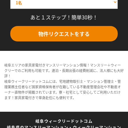
あと１ステップ！簡単30秒！
物件リクエストをする
岐阜エリアの家具家電付きマンスリーマンション情報！マンスリー＋ウィー
クリーでのご利用も可能です。連泊・長期出張の経費削減に、法人様にも大好
評！
岐阜ウィークリードットコムには、宅地建物取引士・マンション管理士・管
理業務主任者など国家資格保有者が在籍している不動産管理会社や不動産オ
ーナー直物件が掲載されています。寮・社宅として安心してご利用いただけ
ます！家具家電付きで単身赴任にも便利です。
岐阜ウィークリードットコム
岐阜県のマンスリーマンション・ウィークリーマンション