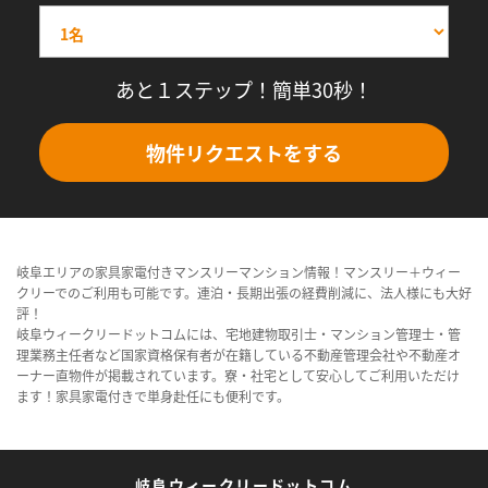
あと１ステップ！簡単30秒！
物件リクエストをする
岐阜エリアの家具家電付きマンスリーマンション情報！マンスリー＋ウィー
クリーでのご利用も可能です。連泊・長期出張の経費削減に、法人様にも大好
評！
岐阜ウィークリードットコムには、宅地建物取引士・マンション管理士・管
理業務主任者など国家資格保有者が在籍している不動産管理会社や不動産オ
ーナー直物件が掲載されています。寮・社宅として安心してご利用いただけ
ます！家具家電付きで単身赴任にも便利です。
岐阜ウィークリードットコム