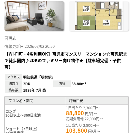
に入
り登
録
可児市
情報更新日 2026/08/02 20:30
【Wi-Fi可・4名利用OK】可児市マンスリーマンション☆可児駅ま
で徒歩圏内♪2DKのファミリー向け物件★【駐車場完備・子供
可】
アクセス
明知鉄道「明智駅」
間取り
2DK
面積
38.88m²
築年数
1989年 7月 築
プラン名・期間
月額目安
1日当たり 2,300円～
ロング
88,800
円/月～
30日以上～360日未満
初期費用他 22,000円～
1日当たり 2,800円～
ショート【7日以上】
103,800
円/月～
～30日未満