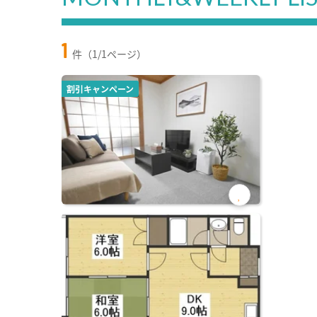
1
件（1/1ページ）
割引キャンペーン
お気
に入
り登
録