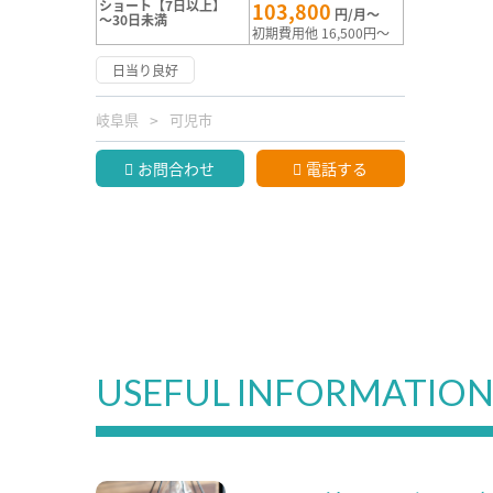
ショート【7日以上】
103,800
円/月～
～30日未満
初期費用他 16,500円～
日当り良好
岐阜県
可児市
お問合わせ
電話する
USEFUL INFORMATIO