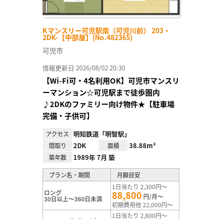
Kマンスリー可児駅南（可児川前） 203・
2DK-【中部屋】(No.482365)
可児市
情報更新日 2026/08/02 20:30
【Wi-Fi可・4名利用OK】可児市マンスリ
ーマンション☆可児駅まで徒歩圏内
♪2DKのファミリー向け物件★【駐車場
完備・子供可】
明知鉄道「明智駅」
アクセス
2DK
38.88m²
間取り
面積
1989年 7月 築
築年数
プラン名・期間
月額目安
1日当たり 2,300円～
ロング
88,800
円/月～
30日以上～360日未満
初期費用他 22,000円～
1日当たり 2,800円～