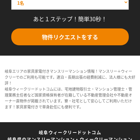
あと１ステップ！簡単30秒！
物件リクエストをする
岐阜エリアの家具家電付きマンスリーマンション情報！マンスリー＋ウィー
クリーでのご利用も可能です。連泊・長期出張の経費削減に、法人様にも大好
評！
岐阜ウィークリードットコムには、宅地建物取引士・マンション管理士・管
理業務主任者など国家資格保有者が在籍している不動産管理会社や不動産オ
ーナー直物件が掲載されています。寮・社宅として安心してご利用いただけ
ます！家具家電付きで単身赴任にも便利です。
岐阜ウィークリードットコム
岐阜県のマンスリーマンション・ウィークリーマンション