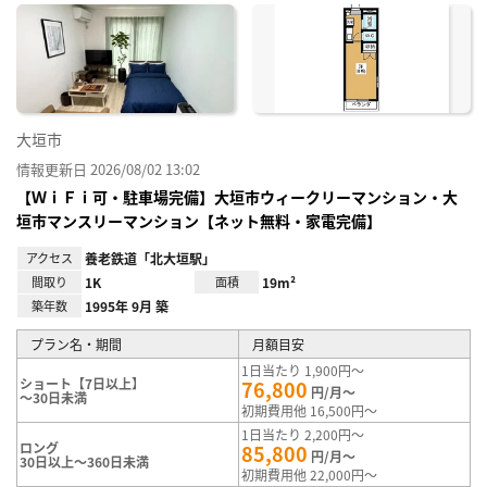
に入
り登
録
大垣市
情報更新日 2026/08/02 13:02
【ＷｉＦｉ可・駐車場完備】大垣市ウィークリーマンション・大
垣市マンスリーマンション【ネット無料・家電完備】
アクセス
養老鉄道「北大垣駅」
間取り
1K
面積
19m²
築年数
1995年 9月 築
プラン名・期間
月額目安
1日当たり 1,900円～
ショート【7日以上】
76,800
円/月～
～30日未満
初期費用他 16,500円～
1日当たり 2,200円～
ロング
85,800
円/月～
30日以上～360日未満
初期費用他 22,000円～