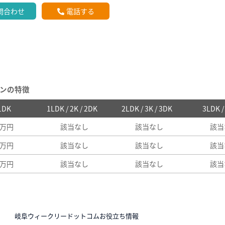
問合わせ
電話する
ンの特徴
 1DK
1LDK / 2K / 2DK
2LDK / 3K / 3DK
3LDK 
7万円
該当なし
該当なし
該当
3万円
該当なし
該当なし
該当
3万円
該当なし
該当なし
該当
N
岐阜ウィークリードットコムお役立ち情報