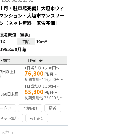
ｉ可・駐車場完備】大垣市ウィ
マンション・大垣市マンスリー
ン【ネット無料・家電完備】
養老鉄道「室駅」
1K
19m²
面積
1995年 9月 築
・期間
月額目安
1日当たり 1,900円～
7日以上】
76,800
円/月～
満
初期費用他 16,500円～
1日当たり 2,200円～
85,800
円/月～
360日未満
初期費用他 22,000円～
リー向け
同棲向け
駅近
ーネット無料
wifiあり
大垣市