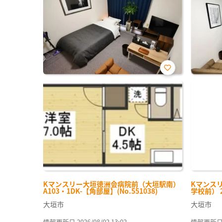
お気
に入
り登
録
Kマンスリー大垣徳洲会病院前（大垣駅南）
Kマンス
A103・1DK-【角部屋】(No.551038)
学校前） 2
大垣市
大垣市
情報更新日 2026/08/02 13:02
情報更新日 20