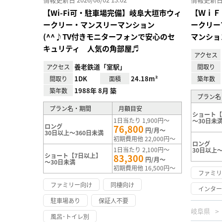
【Wi-Fi可・駐車場完備】岐阜大垣市ウィ
【ＷｉＦ
ークリー・マンスリーマンション
ークリー
(^^♪TV付きモニターフォンで安心のセ
マンショ
キュリティ 人気の角部屋♬
アクセス
養老鉄道「室駅」
アクセス
間取り
1DK
24.18m²
間取り
面積
築年数
1988年 8月 築
築年数
プラン名
プラン名・期間
月額目安
ショート【
1日当たり 1,900円～
～30日未
ロング
76,800
円/月～
30日以上～360日未満
初期費用他 22,000円～
ロング
1日当たり 2,100円～
30日以上～
ショート【7日以上】
83,300
円/月～
～30日未満
初期費用他 16,500円～
ファミ
ファミリー向け
同棲向け
インタ
駐車場あり
保証人不要
岐阜県
風呂･トイレ別