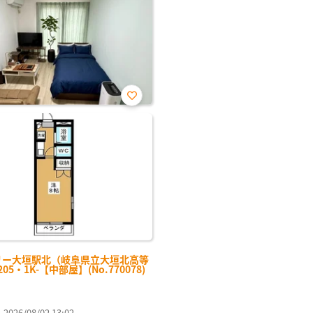
お気
に入
り登
録
リー大垣駅北（岐阜県立大垣北高等
05・1K-【中部屋】(No.770078)
26/08/02 13:02