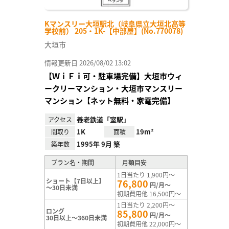
Kマンスリー大垣駅北（岐阜県立大垣北高等
学校前） 205・1K-【中部屋】(No.770078)
大垣市
情報更新日 2026/08/02 13:02
【ＷｉＦｉ可・駐車場完備】大垣市ウィ
ークリーマンション・大垣市マンスリー
マンション【ネット無料・家電完備】
養老鉄道「室駅」
アクセス
1K
19m²
間取り
面積
1995年 9月 築
築年数
プラン名・期間
月額目安
1日当たり 1,900円～
ショート【7日以上】
76,800
円/月～
～30日未満
初期費用他 16,500円～
1日当たり 2,200円～
ロング
85,800
円/月～
30日以上～360日未満
初期費用他 22,000円～