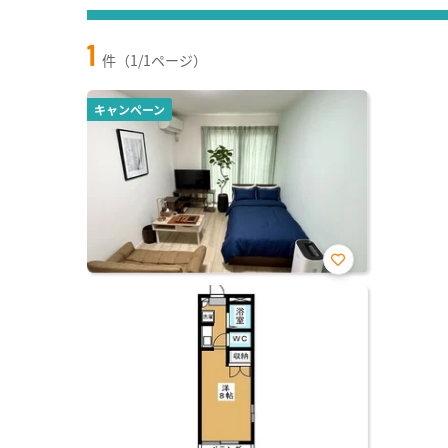
1
件（1/1ページ）
キャンペーン
お気
に入
り登
録