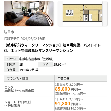
に入
り登
録
岐阜市
情報更新日 2026/08/02 16:55
【岐阜駅前ウィークリーマンション】駐車場完備、バストイレ
別、ネット完備岐阜駅マンスリーマンション
アクセス
名鉄名古屋本線「笠松駅」
間取り
1K
面積
25.92m²
築年数
1990年 2月 築
プラン名・期間
月額目安
1日当たり 2,200円～
ロング
85,800
円/月～
30日以上～360日未満
初期費用他 22,000円～
1日当たり 2,400円～
ショート【7日以上】
91,800
円/月～
～30日未満
初期費用他 16,500円～