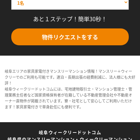
あと１ステップ！簡単30秒！
物件リクエストをする
岐阜エリアの家具家電付きマンスリーマンション情報！マンスリー＋ウィー
クリーでのご利用も可能です。連泊・長期出張の経費削減に、法人様にも大好
評！
岐阜ウィークリードットコムには、宅地建物取引士・マンション管理士・管
理業務主任者など国家資格保有者が在籍している不動産管理会社や不動産オ
ーナー直物件が掲載されています。寮・社宅として安心してご利用いただけ
ます！家具家電付きで単身赴任にも便利です。
岐阜ウィークリードットコム
岐阜県のマンスリーマンション・ウィークリーマンション