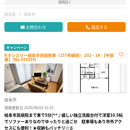
病院近く
岐阜県
岐阜市
お問合わせ
電話する
キャンペーン
Kマンスリー岐阜市民病院東（157号線前） 202・1K-【中部
屋】(No.551016)
お気
に入
り登
録
岐阜市
情報更新日 2026/08/02 16:33
岐阜市民病院まで車で5分(^^♪嬉しい独立洗面台付で洋室10.5帖
でソファーありなのでゆったりと過ごせ 駐車場もあり市外アク
セスにも便利！★収納もバッチリ☆彡