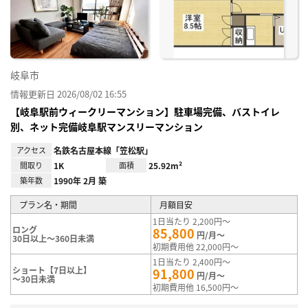
り登
録
岐阜市
情報更新日 2026/08/02 16:55
【岐阜駅前ウィークリーマンション】駐車場完備、バストイレ
別、ネット完備岐阜駅マンスリーマンション
アクセス
名鉄名古屋本線「笠松駅」
間取り
1K
面積
25.92m²
築年数
1990年 2月 築
プラン名・期間
月額目安
1日当たり 2,200円～
ロング
85,800
円/月～
30日以上～360日未満
初期費用他 22,000円～
1日当たり 2,400円～
ショート【7日以上】
91,800
円/月～
～30日未満
初期費用他 16,500円～