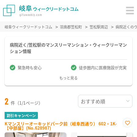
岐阜ウィークリードットコム
羽島郡笠松町
笠松駅周辺
病院近くの
病院近く/笠松駅のマンスリーマンション・ウィークリーマン
ション情報
緊急時も安心
徒歩圏内に医療施設が充実
もっと見る
2
件（1/1ページ）
割引キャンペーン
Kマンスリーオーキッドパーク前（岐阜西通り） 602・1K-
【中部屋】(No.628987)
お気
に入