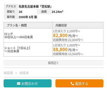
アクセス
名鉄名古屋本線「笠松駅」
間取り
1K
面積
24.24m²
築年数
2000年 8月 築
プラン名・期間
月額目安
1日当たり 2,100円～
ロング
82,800
円/月～
30日以上～360日未満
初期費用他 22,000円～
1日当たり 2,300円～
ショート【7日以上】
88,800
円/月～
～30日未満
初期費用他 16,500円～
病院近く
岐阜県
岐阜市
お問合わせ
電話する