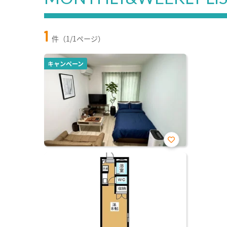
1
件（1/1ページ）
キャンペーン
お気
に入
り登
録