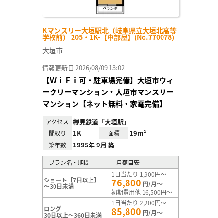
Kマンスリー大垣駅北（岐阜県立大垣北高等
学校前） 205・1K-【中部屋】(No.770078)
大垣市
情報更新日 2026/08/09 13:02
【ＷｉＦｉ可・駐車場完備】大垣市ウィ
ークリーマンション・大垣市マンスリー
マンション【ネット無料・家電完備】
樽見鉄道「大垣駅」
アクセス
1K
19m²
間取り
面積
1995年 9月 築
築年数
プラン名・期間
月額目安
1日当たり 1,900円～
ショート【7日以上】
76,800
円/月～
～30日未満
初期費用他 16,500円～
1日当たり 2,200円～
ロング
85,800
円/月～
30日以上～360日未満