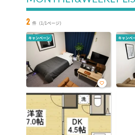
2
件（1/1ページ）
キャンペーン
キャンペ
お気
に入
り登
録