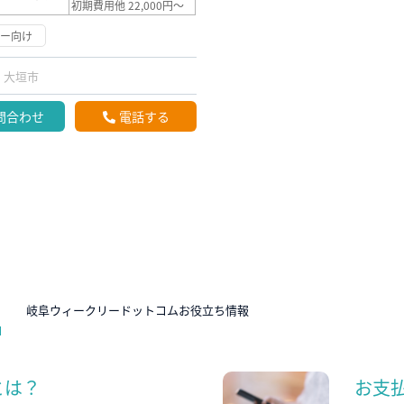
初期費用他 22,000円～
リー向け
大垣市
問合わせ
電話する
N
岐阜ウィークリードットコムお役立ち情報
とは？
お支