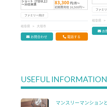
ショート【7日以上】
83,300
円/月～
～30日未満
初期費用他 16,500円～
ファミ
ファミリー向け
岐阜県
岐阜県
大垣市
お
お問合わせ
電話する
USEFUL INFORMATIO
マンスリーマンション