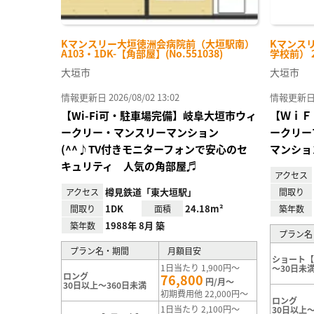
Kマンスリー大垣徳洲会病院前（大垣駅南）
Kマンス
A103・1DK-【角部屋】(No.551038)
学校前） 2
大垣市
大垣市
情報更新日 2026/08/02 13:02
情報更新日 20
【Wi-Fi可・駐車場完備】岐阜大垣市ウィ
【ＷｉＦ
ークリー・マンスリーマンション
ークリー
(^^♪TV付きモニターフォンで安心のセ
マンショ
キュリティ 人気の角部屋♬
アクセス
樽見鉄道「東大垣駅」
アクセス
間取り
1DK
24.18m²
間取り
面積
築年数
1988年 8月 築
築年数
プラン名
プラン名・期間
月額目安
ショート【
1日当たり 1,900円～
～30日未
ロング
76,800
円/月～
30日以上～360日未満
初期費用他 22,000円～
ロング
1日当たり 2,100円～
30日以上～