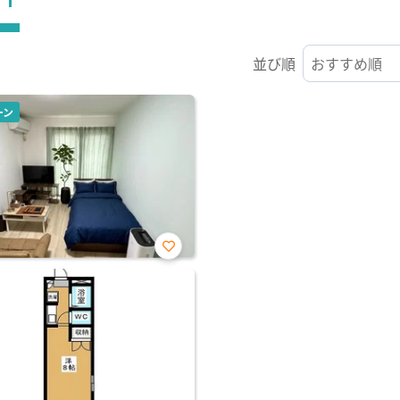
並び順
ーン
お気
に入
り登
録