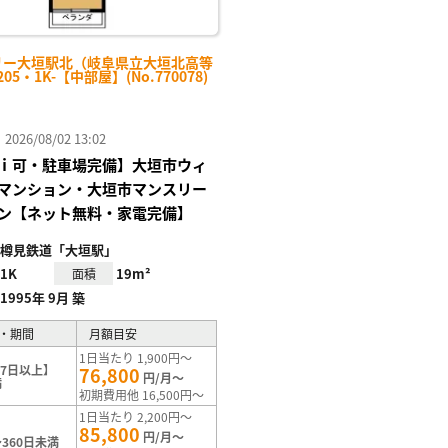
リー大垣駅北（岐阜県立大垣北高等
05・1K-【中部屋】(No.770078)
26/08/02 13:02
ｉ可・駐車場完備】大垣市ウィ
マンション・大垣市マンスリー
ン【ネット無料・家電完備】
樽見鉄道「大垣駅」
1K
19m²
面積
1995年 9月 築
・期間
月額目安
1日当たり 1,900円～
7日以上】
76,800
円/月～
満
初期費用他 16,500円～
1日当たり 2,200円～
85,800
円/月～
360日未満