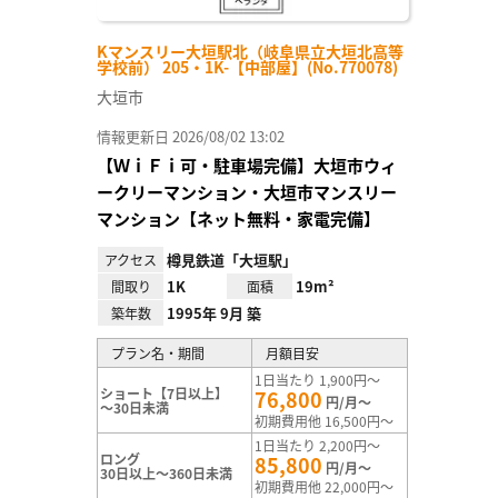
Kマンスリー大垣駅北（岐阜県立大垣北高等
学校前） 205・1K-【中部屋】(No.770078)
大垣市
情報更新日 2026/08/02 13:02
【ＷｉＦｉ可・駐車場完備】大垣市ウィ
ークリーマンション・大垣市マンスリー
マンション【ネット無料・家電完備】
樽見鉄道「大垣駅」
アクセス
1K
19m²
間取り
面積
1995年 9月 築
築年数
プラン名・期間
月額目安
1日当たり 1,900円～
ショート【7日以上】
76,800
円/月～
～30日未満
初期費用他 16,500円～
1日当たり 2,200円～
ロング
85,800
円/月～
30日以上～360日未満
初期費用他 22,000円～