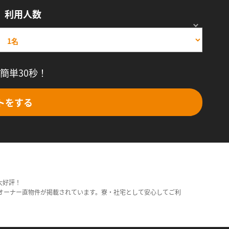
利用人数
簡単30秒！
トをする
大好評！
オーナー直物件が掲載されています。寮・社宅として安心してご利