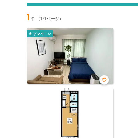
1
件（1/1ページ）
キャンペーン
お気
に入
り登
録