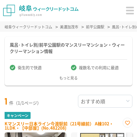
岐阜ウィークリードットコム
美濃加茂市
前平公園駅
風呂･トイレ
風呂･トイレ別/前平公園駅のマンスリーマンション・ウィー
クリーマンション情報
衛生的で快適
複数名での利用に最適
もっと見る
1
件（1/1ページ）
キャンペーン
Kマンスリー日本ライン今渡駅前（21号線前） A棟102・
1LDK・【中部屋】(No.482208)
お気
に入