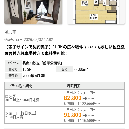
り登
録
可児市
情報更新日 2026/08/02 17:02
【電子サインで契約完了】1LDKの広々物件(/・ω・)/嬉しい独立洗
面台付き駐車場付きで車移動可能！
アクセス
長良川鉄道「前平公園駅」
間取り
1LDK
面積
44.33m²
築年数
2000年 4月 築
プラン名・期間
月額目安
1日当たり 2,100円～
ロング
82,800
円/月～
30日以上～360日未満
初期費用他 22,000円～
1日当たり 2,400円～
ショート【7日以上】
91,800
円/月～
～30日未満
初期費用他 16,500円～