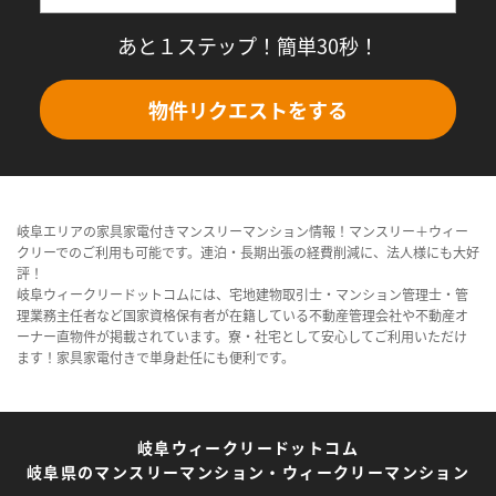
あと１ステップ！簡単30秒！
物件リクエストをする
岐阜エリアの家具家電付きマンスリーマンション情報！マンスリー＋ウィー
クリーでのご利用も可能です。連泊・長期出張の経費削減に、法人様にも大好
評！
岐阜ウィークリードットコムには、宅地建物取引士・マンション管理士・管
理業務主任者など国家資格保有者が在籍している不動産管理会社や不動産オ
ーナー直物件が掲載されています。寮・社宅として安心してご利用いただけ
ます！家具家電付きで単身赴任にも便利です。
岐阜ウィークリードットコム
岐阜県のマンスリーマンション・ウィークリーマンション