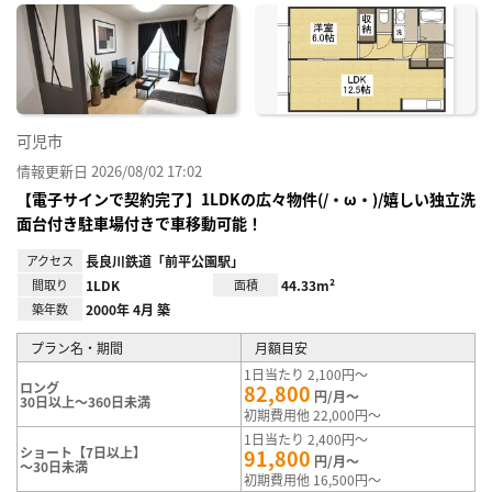
に入
り登
録
可児市
情報更新日 2026/08/02 17:02
【電子サインで契約完了】1LDKの広々物件(/・ω・)/嬉しい独立洗
面台付き駐車場付きで車移動可能！
アクセス
長良川鉄道「前平公園駅」
間取り
1LDK
面積
44.33m²
築年数
2000年 4月 築
プラン名・期間
月額目安
1日当たり 2,100円～
ロング
82,800
円/月～
30日以上～360日未満
初期費用他 22,000円～
1日当たり 2,400円～
ショート【7日以上】
91,800
円/月～
～30日未満
初期費用他 16,500円～