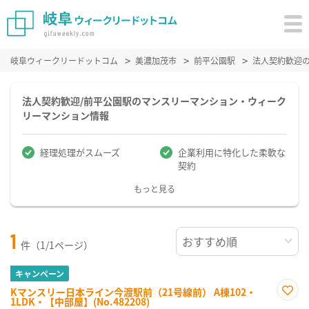
岐阜ウィークリードットコム
美濃加茂市
前平公園駅
法人契約歓迎
法人契約歓迎/前平公園駅のマンスリーマンション・ウィーク
リーマンション情報
経理処理がスムーズ
企業利用に特化した柔軟な
契約
もっと見る
1
件（1/1ページ）
キャンペーン
Kマンスリー日本ライン今渡駅前（21号線前） A棟102・
1LDK・【中部屋】(No.482208)
お気