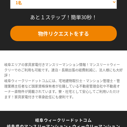
あと１ステップ！簡単30秒！
物件リクエストをする
岐阜エリアの家具家電付きマンスリーマンション情報！マンスリー＋ウィー
クリーでのご利用も可能です。連泊・長期出張の経費削減に、法人様にも大好
評！
岐阜ウィークリードットコムには、宅地建物取引士・マンション管理士・管
理業務主任者など国家資格保有者が在籍している不動産管理会社や不動産オ
ーナー直物件が掲載されています。寮・社宅として安心してご利用いただけ
ます！家具家電付きで単身赴任にも便利です。
岐阜ウィークリードットコム
岐阜県のマンスリーマンション・ウィークリーマンション