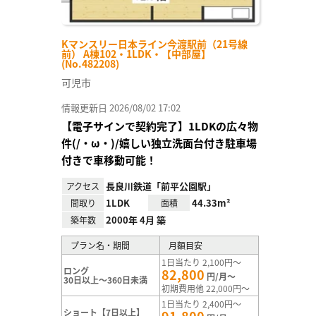
Kマンスリー日本ライン今渡駅前（21号線
前） A棟102・1LDK・【中部屋】
(No.482208)
可児市
情報更新日 2026/08/02 17:02
【電子サインで契約完了】1LDKの広々物
件(/・ω・)/嬉しい独立洗面台付き駐車場
付きで車移動可能！
長良川鉄道「前平公園駅」
アクセス
1LDK
44.33m²
間取り
面積
2000年 4月 築
築年数
プラン名・期間
月額目安
1日当たり 2,100円～
ロング
82,800
円/月～
30日以上～360日未満
初期費用他 22,000円～
1日当たり 2,400円～
ショート【7日以上】