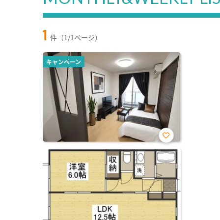
1
件（1/1ページ）
キャンペーン
お気
に入
り登
録