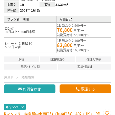
間取り
1R
面積
31.39m²
築年数
2008年 1月 築
プラン名・期間
月額目安
1日当たり 1,900円～
ロング
76,800
円/月～
30日以上～360日未満
初期費用他 22,000円～
1日当たり 2,100円～
ショート【7日以上】
82,800
円/月～
～30日未満
初期費用他 16,500円～
駅近
駐車場あり
保証人不要
風呂･トイレ別
家具付賃貸
岐阜県
各務原市
お問合わせ
電話する
キャンペーン
Kマンスリー岐阜駅中央南口前（加納口前） 402・1K・【角