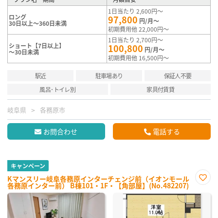
1日当たり 2,600円～
ロング
97,800
円/月～
30日以上～360日未満
初期費用他 22,000円～
1日当たり 2,700円～
ショート【7日以上】
100,800
円/月～
～30日未満
初期費用他 16,500円～
駅近
駐車場あり
保証人不要
風呂･トイレ別
家具付賃貸
岐阜県
各務原市
お問合わせ
電話する
キャンペーン
Kマンスリー岐阜各務原インターチェンジ前（イオンモール
各務原インター前） B棟101・1F・【角部屋】(No.482207)
お気
に入
り登
録