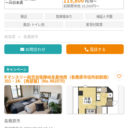
115,800
円/月～
～30日未満
初期費用他 16,500円～
駅近
駐車場あり
保証人不要
風呂･トイレ別
家具付賃貸
岐阜県
各務原市
お問合わせ
電話する
キャンペーン
Kマンスリー航空自衛隊岐阜基地西（各務原市役所前駅南）
301・1K-【角部屋】(No.482070)
お気
に入
り登
録
各務原市