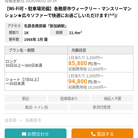
情報更新日 2026/08/02 10:14
【Wi-Fi可・駐車場完備】各務原市ウィークリー・マンスリーマン
ション★広々ソファーで快適にお過ごしいただけます(^^)/
アクセス
名鉄各務原線「新加納駅」
間取り
1K
面積
21.4m²
築年数
1998年 3月 築
プラン名・期間
月額目安
1日当たり 2,200円～
ロング
85,800
円/月～
30日以上～360日未満
初期費用他 22,000円～
1日当たり 2,500円～
ショート【7日以上】
94,800
円/月～
～30日未満
初期費用他 16,500円～
駅近
駐車場あり
保証人不要
風呂･トイレ別
家具付賃貸
岐阜県
各務原市
お問合わせ
電話する