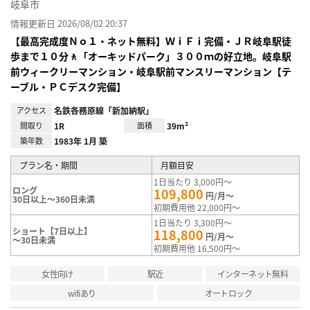
岐阜市
情報更新日 2026/08/02 20:37
【最高完成度Ｎｏ１・ネット無料】ＷｉＦｉ完備・ＪＲ岐阜駅徒
歩まで１０分🚶「オーキッドパーク」３００ｍの好立地。岐阜駅
前ウィークリーマンション・岐阜駅前マンスリーマンション【テ
ーブル・ＰＣデスク完備】
アクセス
名鉄各務原線「新加納駅」
間取り
1R
面積
39m²
築年数
1983年 1月 築
プラン名・期間
月額目安
1日当たり 3,000円～
ロング
109,800
円/月～
30日以上～360日未満
初期費用他 22,000円～
1日当たり 3,300円～
ショート【7日以上】
118,800
円/月～
～30日未満
初期費用他 16,500円～
女性向け
駅近
インターネット無料
wifiあり
オートロック