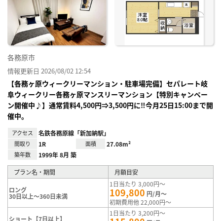
り登
録
各務原市
情報更新日 2026/08/02 12:54
【各務ヶ原ウィークリーマンション・駐車場完備】セパレート岐
阜ウィークリー各務ヶ原マンスリーマンション【特別キャンペー
ン開催中♪】通常賃料4,500円⇒3,500円に‼今月25日15:00まで開
催中。
アクセス
名鉄各務原線「新加納駅」
間取り
1R
面積
27.08m²
築年数
1999年 8月 築
プラン名・期間
月額目安
1日当たり 3,000円～
ロング
109,800
円/月～
30日以上～360日未満
初期費用他 22,000円～
1日当たり 3,200円～
ショート【7日以上】