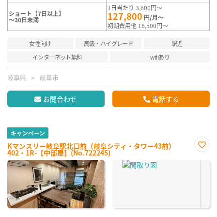
1日当たり 3,600円～
ショート【7日以上】
127,800
円/月～
～30日未満
初期費用他 16,500円～
女性向け
高級・ハイグレード
駅近
インターネット無料
wifiあり
岐阜県
岐阜市
お問合わせ
電話する
キャンペーン
Kマンスリー岐阜駅北口前（岐阜シティ・タワー43前）
402・1R-【中部屋】(No.722245)
お気
に入
り登
録