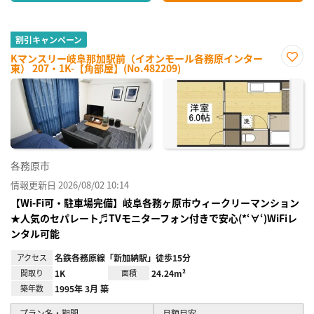
割引キャンペーン
Kマンスリー岐阜那加駅前（イオンモール各務原インター
東） 207・1K-【角部屋】(No.482209)
お気
に入
り登
録
各務原市
情報更新日 2026/08/02 10:14
【Wi-Fi可・駐車場完備】岐阜各務ヶ原市ウィークリーマンション
★人気のセパレート♬TVモニターフォン付きで安心(*‘∀‘)WiFiレ
ンタル可能
アクセス
名鉄各務原線「新加納駅」徒歩15分
間取り
1K
面積
24.24m²
築年数
1995年 3月 築
プラン名・期間
月額目安