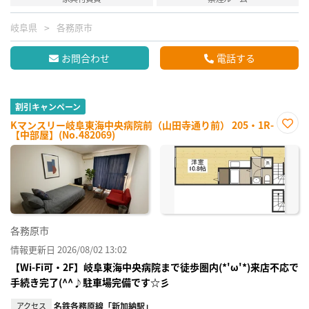
岐阜県
各務原市
お問合わせ
電話する
割引キャンペーン
Kマンスリー岐阜東海中央病院前（山田寺通り前） 205・1R-
【中部屋】(No.482069)
お気
に入
り登
録
各務原市
情報更新日 2026/08/02 13:02
【Wi-Fi可・2F】岐阜東海中央病院まで徒歩圏内(*'ω'*)来店不応で
手続き完了(^^♪駐車場完備です☆彡
アクセス
名鉄各務原線「新加納駅」