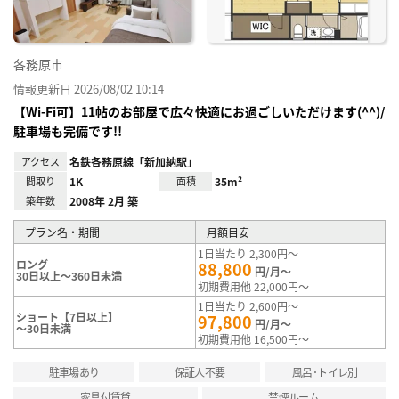
各務原市
情報更新日 2026/08/02 10:14
【Wi-Fi可】11帖のお部屋で広々快適にお過ごしいただけます(^^)/
駐車場も完備です!!
アクセス
名鉄各務原線「新加納駅」
間取り
1K
面積
35m²
築年数
2008年 2月 築
プラン名・期間
月額目安
1日当たり 2,300円～
ロング
88,800
円/月～
30日以上～360日未満
初期費用他 22,000円～
1日当たり 2,600円～
ショート【7日以上】
97,800
円/月～
～30日未満
初期費用他 16,500円～
駐車場あり
保証人不要
風呂･トイレ別
家具付賃貸
禁煙ルーム