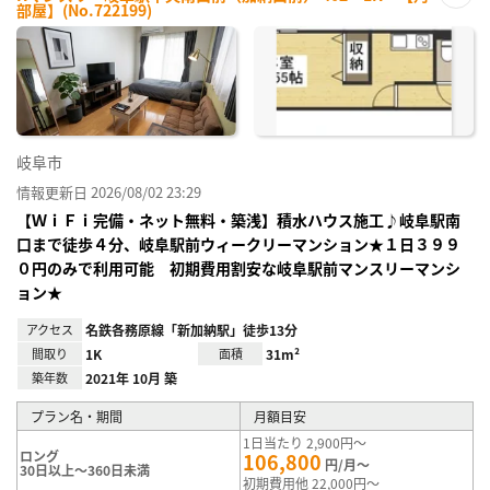
部屋】(No.722199)
お気
に入
り登
録
岐阜市
情報更新日 2026/08/02 23:29
【ＷｉＦｉ完備・ネット無料・築浅】積水ハウス施工♪岐阜駅南
口まで徒歩４分、岐阜駅前ウィークリーマンション★１日３９９
０円のみで利用可能 初期費用割安な岐阜駅前マンスリーマンシ
ョン★
アクセス
名鉄各務原線「新加納駅」徒歩13分
間取り
1K
面積
31m²
築年数
2021年 10月 築
プラン名・期間
月額目安
1日当たり 2,900円～
ロング
106,800
円/月～
30日以上～360日未満
初期費用他 22,000円～