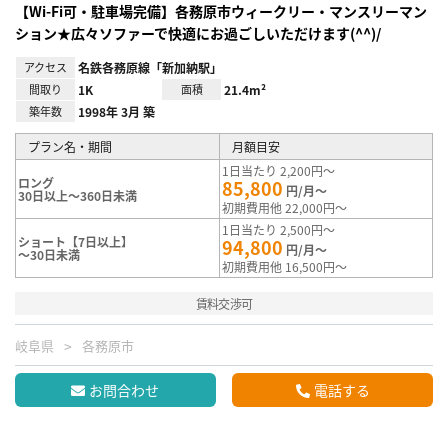
【Wi-Fi可・駐車場完備】各務原市ウィークリー・マンスリーマン
ション★広々ソファーで快適にお過ごしいただけます(^^)/
アクセス
名鉄各務原線「新加納駅」
間取り
1K
面積
21.4m²
築年数
1998年 3月 築
プラン名・期間
月額目安
1日当たり 2,200円～
ロング
85,800
円/月～
30日以上～360日未満
初期費用他 22,000円～
1日当たり 2,500円～
ショート【7日以上】
94,800
円/月～
～30日未満
初期費用他 16,500円～
賃料交渉可
岐阜県
各務原市
お問合わせ
電話する