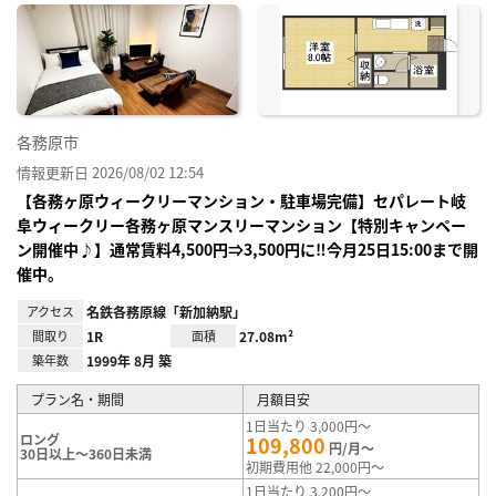
に入
り登
録
各務原市
情報更新日 2026/08/02 12:54
【各務ヶ原ウィークリーマンション・駐車場完備】セパレート岐
阜ウィークリー各務ヶ原マンスリーマンション【特別キャンペー
ン開催中♪】通常賃料4,500円⇒3,500円に‼今月25日15:00まで開
催中。
アクセス
名鉄各務原線「新加納駅」
間取り
1R
面積
27.08m²
築年数
1999年 8月 築
プラン名・期間
月額目安
1日当たり 3,000円～
ロング
109,800
円/月～
30日以上～360日未満
初期費用他 22,000円～
1日当たり 3,200円～