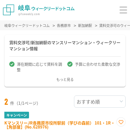
岐阜ウィークリードットコム
各務原市
新加納駅
賃料交渉可のウィ
賃料交渉可/新加納駅のマンスリーマンション・ウィークリー
マンション情報
滞在期間に応じて賃料を調
予算に合わせた柔軟な交渉
整
もっと見る
2
件（1/1ページ）
キャンペーン
KマンスリーJR各務原市役所駅前（学びの森前） 101・1R・
【角部屋】(No.628976)
お気