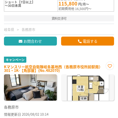
ショート【7日以上】
115,800
円/月～
～30日未満
初期費用他 16,500円～
賃料交渉可
岐阜県
各務原市
お問合わせ
電話する
キャンペーン
Kマンスリー航空自衛隊岐阜基地西（各務原市役所前駅南）
301・1K-【角部屋】(No.482070)
お気
に入
り登
録
各務原市
情報更新日 2026/08/02 10:14