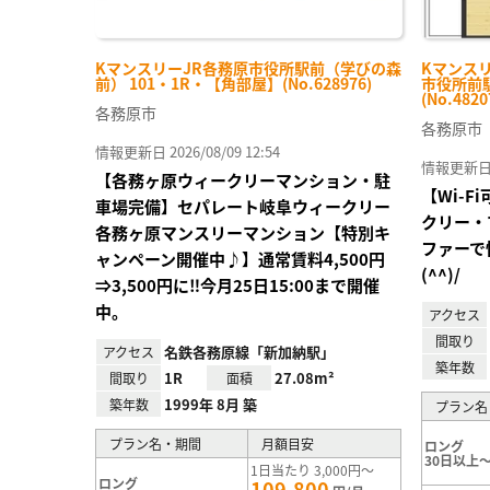
KマンスリーJR各務原市役所駅前（学びの森
Kマンス
前） 101・1R・【角部屋】(No.628976)
市役所前駅
(No.4820
各務原市
各務原市
情報更新日 2026/08/09 12:54
情報更新日 20
【各務ヶ原ウィークリーマンション・駐
【Wi-
車場完備】セパレート岐阜ウィークリー
クリー・
各務ヶ原マンスリーマンション【特別キ
ファーで
ャンペーン開催中♪】通常賃料4,500円
(^^)/
⇒3,500円に‼今月25日15:00まで開催
中。
アクセス
間取り
名鉄各務原線「新加納駅」
アクセス
築年数
1R
27.08m²
間取り
面積
1999年 8月 築
築年数
プラン名
プラン名・期間
月額目安
ロング
30日以上～
1日当たり 3,000円～
ロング
109,800