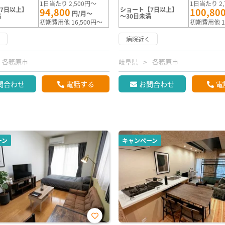
1日当たり 2,500円～
1日当たり 2,
7日以上】
ショート【7日以上】
94,800
100,80
円/月～
満
～30日未満
初期費用他 16,500円～
初期費用他 1
く
病院近く
各務原市
岐阜県
各務原市
問合わせ
電話する
お問合わせ
電
ーン
キャンペーン