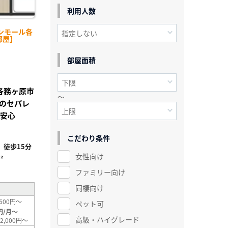
利用人数
ンモール各
部屋】
部屋面積
阜各務ヶ原市
～
のセパレ
で安心
こだわり条件
徒歩15分
女性向け
²
ファミリー向け
同棲向け
600円～
ペット可
円/月～
高級・ハイグレード
2,000円～