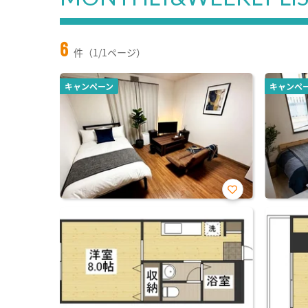
6
件（1/1ページ）
キャンペーン
キャンペ
お気
に入
り登
録