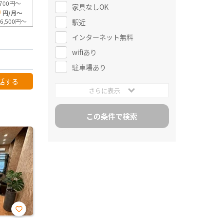
700円～
家具なしOK
0
円/月～
駅近
6,500円～
インターネット無料
wifiあり
駐車場あり
話する
さらに表示