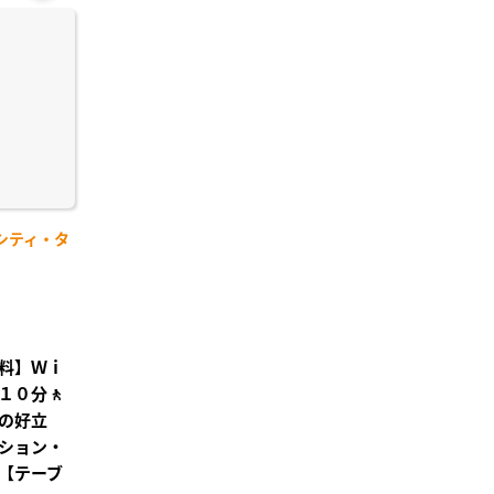
お気
に入
り登
録
シティ・タ
料】Ｗｉ
１０分🚶
の好立
ション・
【テーブ