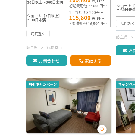
円/月～
30日以上～360日未満
初期費用他 22,000円～
ショート【
～30日未
1日当たり 3,200円～
ショート【7日以上】
115,800
円/月～
～30日未満
初期費用他 16,500円～
病院近
病院近く
岐阜県
岐阜県
各務原市
お
お問合わせ
電話する
割引キャンペーン
キャンペ