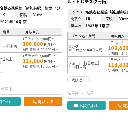
ル・ＰＣデスク完備】
名鉄各務原線「新加納駅」徒歩13分
名鉄各務原線「新加納駅
アクセス
1K
31m²
面積
1R
39m
間取り
面積
2021年 10月 築
1983年 1月 築
築年数
・期間
月額目安
プラン名・期間
月額目安
1日当たり 2,900円～
106,800
1日当たり 3,
円/月～
360日未満
ロング
109,80
初期費用他 22,000円～
30日以上～360日未満
初期費用他 2
1日当たり 3,600円～
7日以上】
127,800
1日当たり 3,
円/月～
満
ショート【7日以上】
118,80
初期費用他 16,500円～
～30日未満
初期費用他 1
く
病院近く
岐阜市
岐阜県
岐阜市
問合わせ
電話する
お問合わせ
電