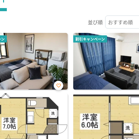
並び順
ーン
割引キャンペーン
お気
に入
り登
録