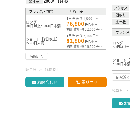
2008年 1月 築
築年数
アクセス
プラン名・期間
月額目安
間取り
1日当たり 1,900円～
ロング
築年数
76,800
円/月～
30日以上～360日未満
初期費用他 22,000円～
プラン名
1日当たり 2,100円～
ショート【7日以上】
82,800
円/月～
～30日未満
ロング
初期費用他 16,500円～
30日以上～
病院近く
ショート【
～30日未
岐阜県
各務原市
病院近
お問合わせ
電話する
岐阜県
お