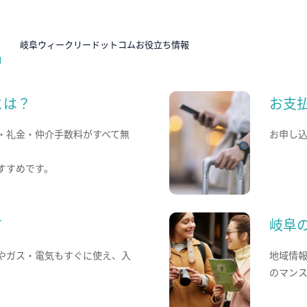
N
岐阜ウィークリードットコムお役立ち情報
とは？
お支
・礼金・仲介手数料がすべて無
お申し
すすめです。
て
岐阜
やガス・電気もすぐに使え、入
地域情
のマン