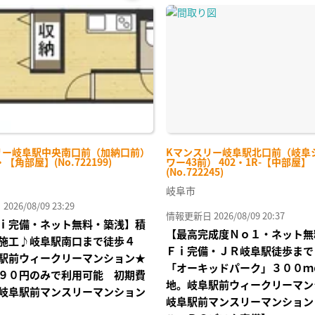
お気
に入
り登
録
リー岐阜駅中央南口前（加納口前）
Kマンスリー岐阜駅北口前（岐阜
・【角部屋】(No.722199)
ワー43前） 402・1R-【中部屋】
(No.722245)
岐阜市
26/08/09 23:29
情報更新日 2026/08/09 20:37
ｉ完備・ネット無料・築浅】積
【最高完成度Ｎｏ１・ネット無
施工♪岐阜駅南口まで徒歩４
Ｆｉ完備・ＪＲ岐阜駅徒歩まで
駅前ウィークリーマンション★
「オーキッドパーク」３００ｍ
９０円のみで利用可能 初期費
地。岐阜駅前ウィークリーマン
岐阜駅前マンスリーマンション
岐阜駅前マンスリーマンション