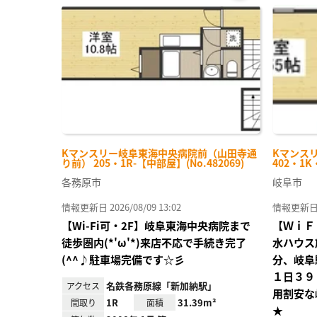
お気
に入
り登
録
Kマンスリー岐阜東海中央病院前（山田寺通
Kマンス
り前） 205・1R-【中部屋】(No.482069)
402・1K
各務原市
岐阜市
情報更新日 2026/08/09 13:02
情報更新日 20
【Wi-Fi可・2F】岐阜東海中央病院まで
【ＷｉＦ
徒歩圏内(*'ω'*)来店不応で手続き完了
水ハウス
(^^♪駐車場完備です☆彡
分、岐阜
１日３９
名鉄各務原線「新加納駅」
アクセス
用割安な
1R
31.39m²
間取り
面積
★