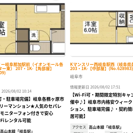
お気
に入
り登
録
リー岐阜那加駅前（イオンモール各
Kマンスリー西岐阜駅西（岐阜県
ー東） 207・1K-【角部屋】
203・1K-【中部屋】(No.628983)
09)
岐阜市
情報更新日 2026/08/02 17:51
26/08/02 10:14
【Wi-Fi可・期間限定特別キャ
Fi可・駐車場完備】岐阜各務ヶ原市
催中♪】岐阜市内格安ウィーク
リーマンション★人気のセパレ
ション、駐車場完備♪・契約簡
Vモニターフォン付きで安心
居可能】
)WiFiレンタル可能
高山本線「岐阜駅」
アクセス
高山本線「岐阜駅」