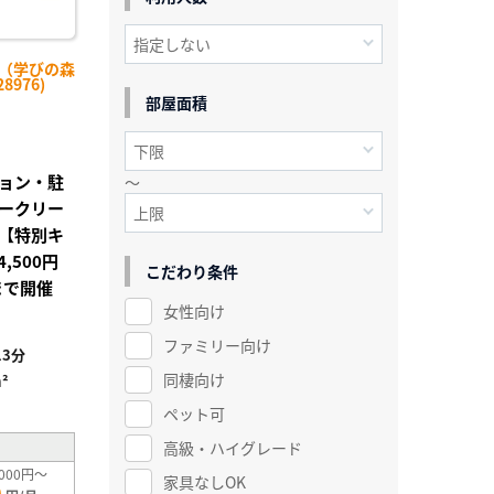
前（学びの森
8976)
部屋面積
ョン・駐
～
ークリー
【特別キ
500円
こだわり条件
0まで開催
女性向け
ファミリー向け
3分
同棲向け
²
ペット可
高級・ハイグレード
000円～
家具なしOK
0