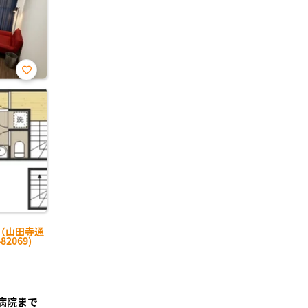
お気
に入
り登
録
（山田寺通
2069)
央病院まで