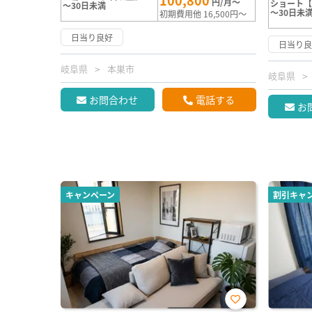
100,800
円/月～
ショート【
～30日未満
～30日未
初期費用他 16,500円～
日当り良好
日当り
岐阜県
本巣市
岐阜県
お問合わせ
電話する
お
キャンペーン
割引キャ