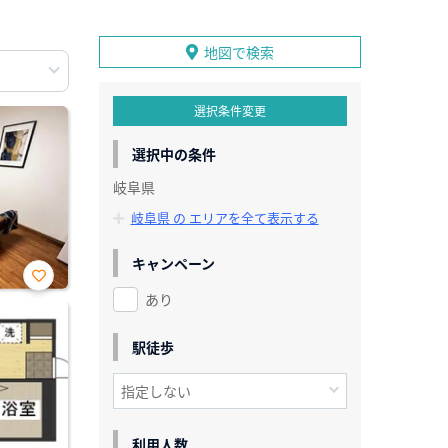
地図で検索
選択条件変更
選択中の条件
岐阜県
岐阜県 の エリアを全て表示する
キャンペーン
あり
お気
に入
り登
録
駅徒歩
利用人数