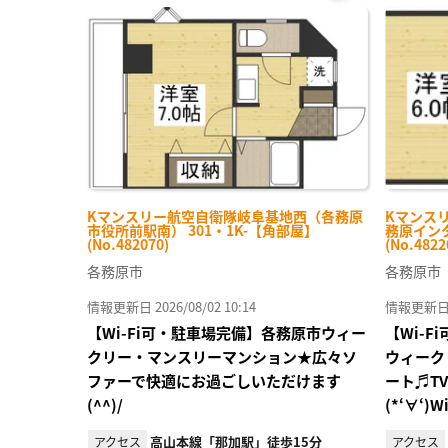
お気
に入
り登
録
Kマンスリー航空自衛隊岐阜基地西（各務原
Kマンス
市役所前駅南） 301・1K-【角部屋】
務原インタ
(No.482070)
(No.4822
各務原市
各務原市
情報更新日 2026/08/02 10:14
情報更新日 20
【Wi-Fi可・駐車場完備】各務原市ウィー
【Wi-
クリー・マンスリーマンション★広々ソ
ウィーク
ファーで快適にお過ごしいただけます
ート♬T
(^^)/
(*‘∀‘
高山本線「那加駅」徒歩15分
アクセス
アクセス