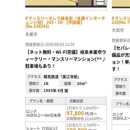
Kマンスリーモレラ岐阜前（本巣インターチ
Kマンスリ
ェンジ前） 203・1R-【中部屋】
210(No.7
(No.538243)
大垣市
本巣市
情報更新日 20
情報更新日 2026/08/02 12:54
【セパレ
【ネット無料・Wi-Fi完備】岐阜本巣市ウ
備品が充
ィークリー・マンスリーマンション(^^♪
ョン！単
駐車場もあり！
す！
樽見鉄道「美江寺駅」
アクセス
アクセス
1R
20m²
間取り
面積
間取り
1993年 4月 築
築年数
築年数
プラン名・期間
月額目安
プラン名
1日当たり 2,600円～
ロング
97,800
円/月～
ロング
30日以上～360日未満
30日以上～
初期費用他 22,000円～
1日当たり 2,700円～
ショート【7日以上】