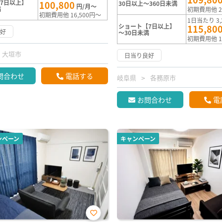
7日以上】
100,800
30日以上～360日未満
円/月～
満
初期費用他 2
初期費用他 16,500円～
1日当たり 3,
ショート【7日以上】
115,80
良好
～30日未満
初期費用他 1
大垣市
日当り良好
問合わせ
電話する
岐阜県
各務原市
お問合わせ
電
ンペーン
キャンペーン