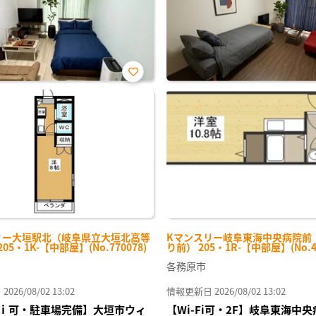
お気
に入
り登
録
リー大垣駅北（岐阜県立大垣北高等
Kマンスリー岐阜東海中央病院前
05・1K-【中部屋】(No.770078)
り前） 205・1R-【中部屋】(No.48
各務原市
26/08/02 13:02
情報更新日 2026/08/02 13:02
ｉ可・駐車場完備】大垣市ウィ
【Wi-Fi可・2F】岐阜東海中