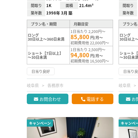
1K
21.4m²
間取り
面積
間取り
1998年 3月 築
築年数
築年数
プラン名・期間
月額目安
プラン名
1日当たり 2,200円～
ロング
ロング
85,800
円/月～
30日以上～360日未満
30日以上～
初期費用他 22,000円～
1日当たり 2,500円～
ショート【7日以上】
ショート【
94,800
円/月～
～30日未満
～30日未
初期費用他 16,500円～
日当り良好
日当り
岐阜県
各務原市
岐阜県
お問合わせ
電話する
お
キャンペーン
キャンペ