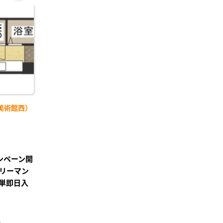
お気
に入
り登
録
美術館西）
ンペーン開
リーマン
単即日入