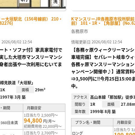
ー大垣駅北（156号線前） 210・
KマンスリーJR各務原市役所駅
82276)
前） 101・1R・【角部屋】(No.62
各務原市
26/08/02 12:54
情報更新日 2026/08/02 12:54
ート・ソファ付】家具家電付で
【各務ヶ原ウィークリーマンシ
実した大垣市マンスリーマンシ
車場完備】セパレート岐阜ウィ
身者出張や一次利用にむいてま
各務ヶ原マンスリーマンション
ャンペーン開催中♪】通常賃料4,
⇒3,500円に‼今月25日15:0
樽見鉄道「大垣駅」
中。
1K
29m²
面積
1997年 3月 築
高山本線「那加駅」徒歩1
アクセス
1R
27.08m
間取り
面積
・期間
月額目安
1999年 8月 築
築年数
1日当たり 2,500円～
94,800
円/月～
プラン名・期間
月額目安
360日未満
初期費用他 22,000円～
1日当たり 3,
1日当たり 2,700円～
ロング
109,80