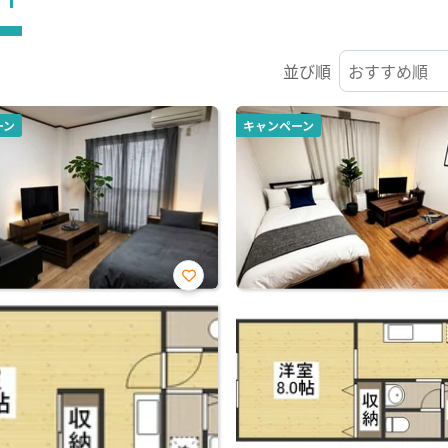
並び順
ーン
キャンペーン
お気
に入
り登
録