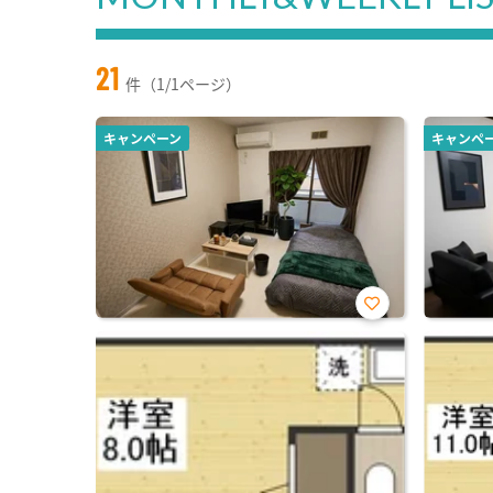
21
件（1/1ページ）
キャンペーン
キャンペ
お気
に入
り登
録