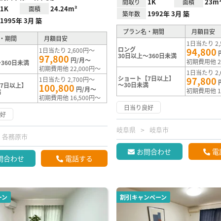
1K
23m
間取り
面積
1K
24.24m²
面積
1992年 3月 築
築年数
1995年 3月 築
プラン名・期間
月額目安
・期間
月額目安
1日当たり 2,
ロング
94,800
1日当たり 2,600円～
30日以上～360日未満
97,800
円/月～
初期費用他 2
360日未満
初期費用他 22,000円～
1日当たり 2,
ショート【7日以上】
97,800
1日当たり 2,700円～
～30日未満
7日以上】
100,800
円/月～
初期費用他 1
満
初期費用他 16,500円～
日当り良好
良好
岐阜県
岐阜市
各務原市
お問合わせ
電
問合わせ
電話する
ーン
割引キャンペーン