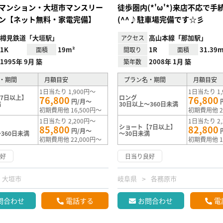
マンション・大垣市マンスリー
徒歩圏内(*'ω'*)来店不応で手
ン【ネット無料・家電完備】
(^^♪駐車場完備です☆彡
樽見鉄道「大垣駅」
高山本線「那加駅」
アクセス
1K
19m²
1R
31.39m
面積
間取り
面積
1995年 9月 築
2008年 1月 築
築年数
・期間
月額目安
プラン名・期間
月額目安
1日当たり 1,900円～
1日当たり 1,
7日以上】
ロング
76,800
76,800
円/月～
満
30日以上～360日未満
初期費用他 16,500円～
初期費用他 2
1日当たり 2,200円～
1日当たり 2,
ショート【7日以上】
85,800
82,800
円/月～
360日未満
～30日未満
初期費用他 22,000円～
初期費用他 1
良好
日当り良好
大垣市
岐阜県
各務原市
問合わせ
電話する
お問合わせ
電