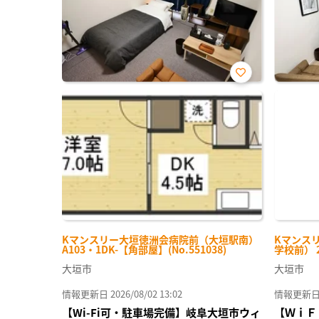
お気
に入
り登
録
Kマンスリー大垣徳洲会病院前（大垣駅南）
Kマンス
A103・1DK-【角部屋】(No.551038)
学校前） 2
大垣市
大垣市
情報更新日 2026/08/02 13:02
情報更新日 20
【Wi-Fi可・駐車場完備】岐阜大垣市ウィ
【ＷｉＦ