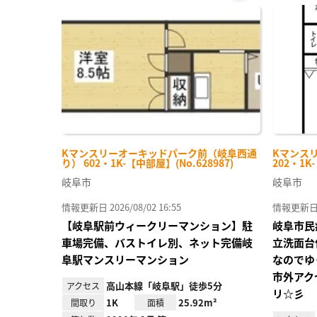
お気
に入
り登
録
Kマンスリーオーキッドパーク前（岐阜西通
Kマンス
り） 602・1K-【中部屋】(No.628987)
202・1K
岐阜市
岐阜市
情報更新日 2026/08/02 16:55
情報更新日 20
【岐阜駅前ウィークリーマンション】駐
岐阜市民
車場完備、バストイレ別、ネット完備岐
立洗面台
阜駅マンスリーマンション
なのでゆ
市外アク
高山本線「岐阜駅」徒歩5分
アクセス
リ☆彡
1K
25.92m²
間取り
面積