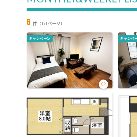
6
件（1/1ページ）
キャンペーン
キャンペ
お気
に入
り登
録