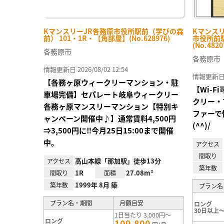
KマンスリーJR各務原市役所駅前（学びの森
Kマンス
前） 101・1R・【角部屋】(No.628976)
市役所前駅
(No.4820
各務原市
各務原市
情報更新日 2026/08/02 12:54
情報更新日 20
【各務ヶ原ウィークリーマンション・駐
【Wi-
車場完備】セパレート岐阜ウィークリー
クリー・
各務ヶ原マンスリーマンション【特別キ
ファーで
ャンペーン開催中♪】通常賃料4,500円
(^^)/
⇒3,500円に‼今月25日15:00まで開催
中。
アクセス
間取り
高山本線「那加駅」徒歩13分
アクセス
築年数
1R
27.08m²
間取り
面積
1999年 8月 築
築年数
プラン名
プラン名・期間
月額目安
ロング
30日以上～
1日当たり 3,000円～
ロング
109,800