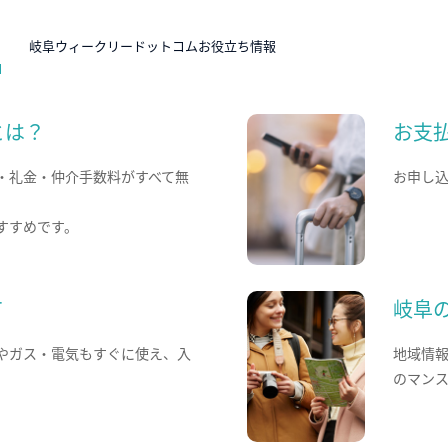
N
岐阜ウィークリードットコムお役立ち情報
とは？
お支
・礼金・仲介手数料がすべて無
お申し
すすめです。
て
岐阜
やガス・電気もすぐに使え、入
地域情
のマン