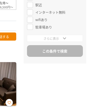
円/月～
駅近
6,500円～
インターネット無料
wifiあり
駐車場あり
話する
さらに表示