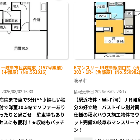
お気
に入
り登
録
リー岐阜市民病院東（157号線前）
KマンスリーJR岐阜駅南口前（
-【中部屋】(No.551016)
202・1R-【角部屋】(No.550982
岐阜市
26/08/02 16:33
情報更新日 2026/08/02 23:17
病院まで車で5分(^^♪嬉しい独
【駅近物件・Wi-Fi可】ＪＲ岐
付で洋室10.5帖でソファーあり
分の好立地 バストイレ別対面
ったりと過ごせ 駐車場もあり
仕様の積水ハウス施工物件でウ
セスにも便利！★収納もバッチ
ット完備の岐阜市マンスリーマ
ン！