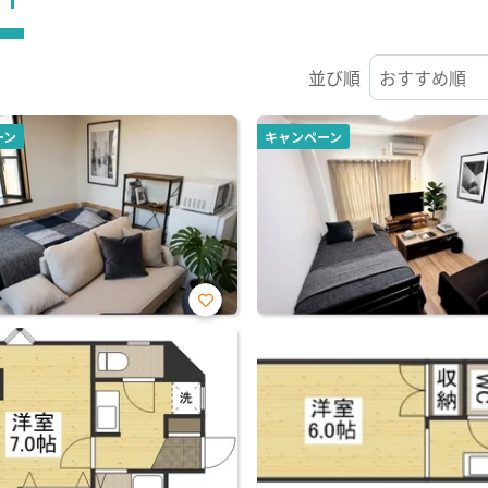
並び順
ーン
キャンペーン
お気
に入
り登
録