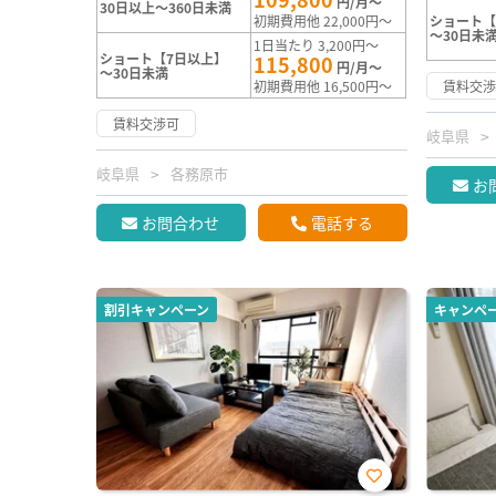
円/月～
30日以上～360日未満
初期費用他 22,000円～
ショート【
～30日未
1日当たり 3,200円～
ショート【7日以上】
115,800
円/月～
～30日未満
初期費用他 16,500円～
賃料交
賃料交渉可
岐阜県
岐阜県
各務原市
お
お問合わせ
電話する
割引キャンペーン
キャンペ