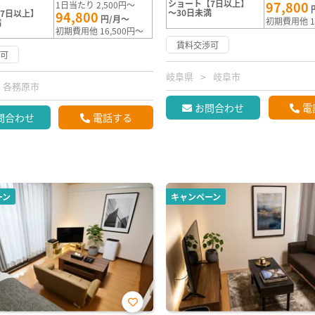
ショート【7日以上】
97,800
1日当たり 2,500円～
～30日未満
7日以上】
94,800
円/月～
初期費用他 1
満
初期費用他 16,500円～
賃料交渉可
渉可
岐阜県
岐阜市
各務原市
お問合わせ
電
問合わせ
電話する
ーン
キャンペーン