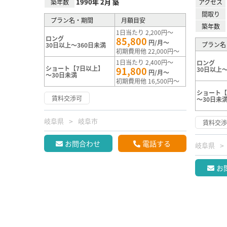
1990年 2月 築
築年数
アクセス
間取り
プラン名・期間
月額目安
築年数
1日当たり 2,200円～
ロング
85,800
円/月～
プラン名
30日以上～360日未満
初期費用他 22,000円～
1日当たり 2,400円～
ロング
ショート【7日以上】
91,800
30日以上～
円/月～
～30日未満
初期費用他 16,500円～
ショート【
賃料交渉可
～30日未
岐阜県
岐阜市
賃料交
お問合わせ
電話する
岐阜県
お