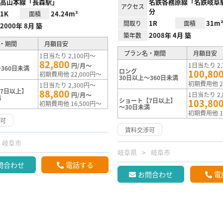
高山本線「長森駅」
名鉄各務原線「名鉄岐阜
アクセス
分
1K
24.24m²
面積
1R
31m
間取り
面積
2000年 8月 築
2008年 4月 築
築年数
・期間
月額目安
プラン名・期間
月額目安
1日当たり 2,100円～
82,800
1日当たり 2,
円/月～
360日未満
ロング
100,80
初期費用他 22,000円～
30日以上～360日未満
初期費用他 2
1日当たり 2,300円～
7日以上】
88,800
1日当たり 2,
円/月～
満
ショート【7日以上】
103,80
初期費用他 16,500円～
～30日未満
初期費用他 1
渉可
賃料交渉可
岐阜市
岐阜県
岐阜市
問合わせ
電話する
お問合わせ
電