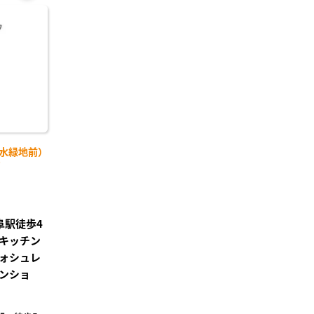
お気
に入
り登
録
清水緑地前）
)
阜駅徒歩4
キッチン
ォシュレ
ンショ