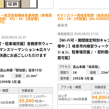
リー航空自衛隊岐阜基地西（各務原
Kマンスリー西岐阜駅西（岐阜県
南） 301・1K-【角部屋】
203・1K-【中部屋】(No.628983)
70)
岐阜市
情報更新日 2026/08/02 17:51
26/08/02 10:14
【Wi-Fi可・期間限定特別キャ
Fi可・駐車場完備】各務原市ウィー
催中♪】岐阜市内格安ウィーク
マンスリーマンション★広々ソ
ション、駐車場完備♪・契約簡
快適にお過ごしいただけます
居可能】
高山本線「岐阜駅」
アクセス
高山本線「那加駅」徒歩15分
1K
23m
間取り
面積
1K
21.4m²
面積
1992年 3月 築
築年数
1998年 3月 築
プラン名・期間
月額目安
・期間
月額目安
1日当たり 2,
ロング
94,800
1日当たり 2,200円～
30日以上～360日未満
85,800
円/月～
初期費用他 2
360日未満
初期費用他 22,000円～
1日当たり 2,