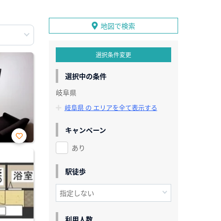
地図で検索
選択条件変更
選択中の条件
岐阜県
岐阜県 の エリアを全て表示する
キャンペーン
あり
お気
に入
り登
録
駅徒歩
利用人数