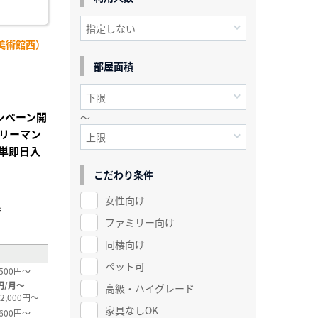
美術館西）
部屋面積
ンペーン開
～
リーマン
単即日入
こだわり条件
女性向け
²
ファミリー向け
同棲向け
ペット可
500円～
円/月～
高級・ハイグレード
2,000円～
家具なしOK
600円～