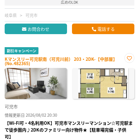
広めのLDK
岐阜県
可児市
お問合わせ
電話する
割引キャンペーン
Kマンスリー可児駅南（可児川前） 203・2DK-【中部屋】
(No.482365)
お気
に入
り登
録
可児市
情報更新日 2026/08/02 20:30
【Wi-Fi可・4名利用OK】可児市マンスリーマンション☆可児駅ま
で徒歩圏内♪2DKのファミリー向け物件★【駐車場完備・子供
可】