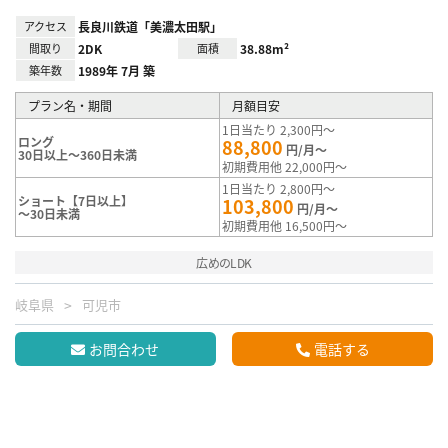
アクセス
長良川鉄道「美濃太田駅」
間取り
2DK
面積
38.88m²
築年数
1989年 7月 築
プラン名・期間
月額目安
1日当たり 2,300円～
ロング
88,800
円/月～
30日以上～360日未満
初期費用他 22,000円～
1日当たり 2,800円～
ショート【7日以上】
103,800
円/月～
～30日未満
初期費用他 16,500円～
広めのLDK
岐阜県
可児市
お問合わせ
電話する