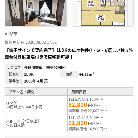
り登
録
可児市
情報更新日 2026/08/02 17:02
【電子サインで契約完了】1LDKの広々物件(/・ω・)/嬉しい独立洗
面台付き駐車場付きで車移動可能！
アクセス
長良川鉄道「前平公園駅」
間取り
1LDK
面積
44.33m²
築年数
2000年 4月 築
プラン名・期間
月額目安
1日当たり 2,100円～
ロング
82,800
円/月～
30日以上～360日未満
初期費用他 22,000円～
1日当たり 2,400円～
ショート【7日以上】
91,800
円/月～
～30日未満
初期費用他 16,500円～