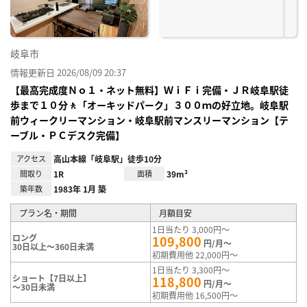
岐阜市
情報更新日 2026/08/09 20:37
【最高完成度Ｎｏ１・ネット無料】ＷｉＦｉ完備・ＪＲ岐阜駅徒
歩まで１０分🚶「オーキッドパーク」３００ｍの好立地。岐阜駅
前ウィークリーマンション・岐阜駅前マンスリーマンション【テ
ーブル・ＰＣデスク完備】
アクセス
高山本線「岐阜駅」徒歩10分
間取り
1R
面積
39m²
築年数
1983年 1月 築
プラン名・期間
月額目安
1日当たり 3,000円～
ロング
109,800
円/月～
30日以上～360日未満
初期費用他 22,000円～
1日当たり 3,300円～
ショート【7日以上】
118,800
円/月～
～30日未満
初期費用他 16,500円～