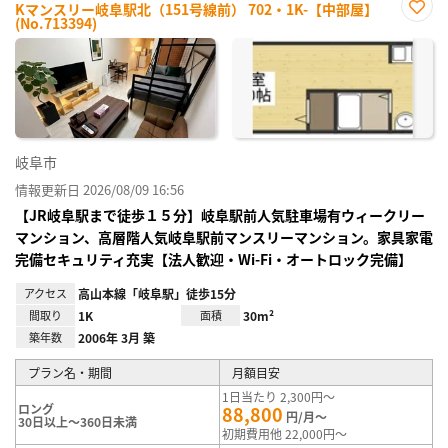
Kマンスリー岐阜駅北（151号線前） 702・1K-【中部屋】
(No.713394)
お気
に入
り登
録
岐阜市
情報更新日 2026/08/09 16:56
【JR岐阜駅まで徒歩１５分】岐阜駅前人気駐車場有ウィークリー
マンション、高層階人気岐阜駅前マンスリーマンション。家具家電
完備セキュリティ充実【法人歓迎・Wi-Fi・オートロック完備】
アクセス
高山本線「岐阜駅」徒歩15分
間取り
1K
面積
30m²
築年数
2006年 3月 築
プラン名・期間
月額目安
1日当たり 2,300円～
ロング
88,800
円/月～
30日以上～360日未満
初期費用他 22,000円～