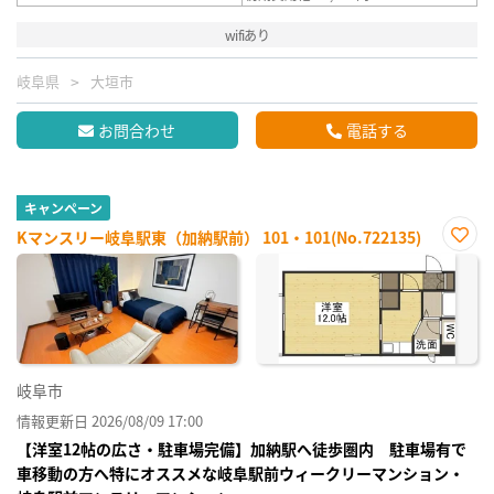
wifiあり
岐阜県
大垣市
お問合わせ
電話する
キャンペーン
Kマンスリー岐阜駅東（加納駅前） 101・101(No.722135)
お気
に入
り登
録
岐阜市
情報更新日 2026/08/09 17:00
【洋室12帖の広さ・駐車場完備】加納駅へ徒歩圏内 駐車場有で
車移動の方へ特にオススメな岐阜駅前ウィークリーマンション・