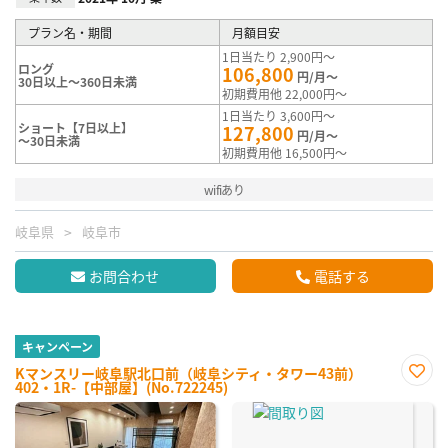
プラン名・期間
月額目安
1日当たり 2,900円～
ロング
106,800
円/月～
30日以上～360日未満
初期費用他 22,000円～
1日当たり 3,600円～
ショート【7日以上】
127,800
円/月～
～30日未満
初期費用他 16,500円～
wifiあり
岐阜県
岐阜市
お問合わせ
電話する
キャンペーン
Kマンスリー岐阜駅北口前（岐阜シティ・タワー43前）
402・1R-【中部屋】(No.722245)
お気
に入
り登
録