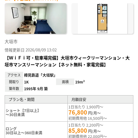
お気
に入
り登
録
大垣市
情報更新日 2026/08/09 13:02
【ＷｉＦｉ可・駐車場完備】大垣市ウィークリーマンション・大
垣市マンスリーマンション【ネット無料・家電完備】
アクセス
樽見鉄道「大垣駅」
間取り
1K
面積
19m²
築年数
1995年 9月 築
プラン名・期間
月額目安
1日当たり 1,900円～
ショート【7日以上】
76,800
円/月～
～30日未満
初期費用他 16,500円～
1日当たり 2,200円～
ロング
85,800
円/月～
30日以上～360日未満
初期費用他 22,000円～