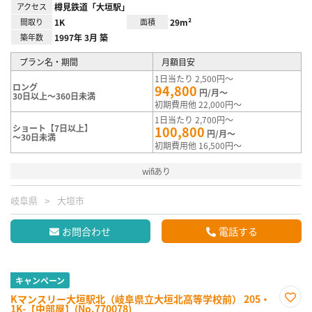
アクセス
樽見鉄道「大垣駅」
間取り
1K
面積
29m²
築年数
1997年 3月 築
プラン名・期間
月額目安
1日当たり 2,500円～
ロング
94,800
円/月～
30日以上～360日未満
初期費用他 22,000円～
1日当たり 2,700円～
ショート【7日以上】
100,800
円/月～
～30日未満
初期費用他 16,500円～
wifiあり
岐阜県
大垣市
お問合わせ
電話する
キャンペーン
Kマンスリー大垣駅北（岐阜県立大垣北高等学校前） 205・
1K-【中部屋】(No.770078)