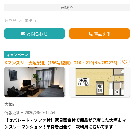
wifiあり
岐阜県
本巣市
お問合わせ
電話する
キャンペーン
Kマンスリー大垣駅北（156号線前） 210・210(No.782276)
お気
に入
り登
録
大垣市
情報更新日 2026/08/09 12:54
【セパレート・ソファ付】家具家電付で備品が充実した大垣市マ
ンスリーマンション！単身者出張や一次利用にむいてます！