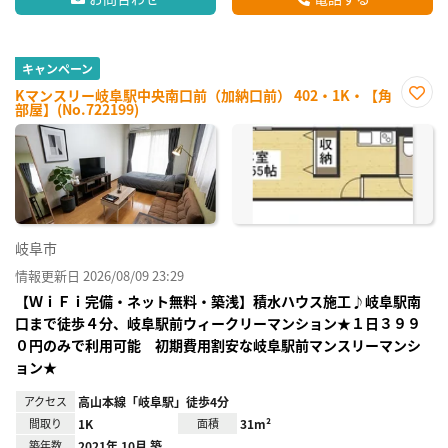
キャンペーン
Kマンスリー岐阜駅中央南口前（加納口前） 402・1K・【角
部屋】(No.722199)
お気
に入
り登
録
岐阜市
情報更新日 2026/08/09 23:29
【ＷｉＦｉ完備・ネット無料・築浅】積水ハウス施工♪岐阜駅南
口まで徒歩４分、岐阜駅前ウィークリーマンション★１日３９９
０円のみで利用可能 初期費用割安な岐阜駅前マンスリーマンシ
ョン★
アクセス
高山本線「岐阜駅」徒歩4分
間取り
1K
面積
31m²
築年数
2021年 10月 築