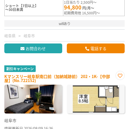
1日当たり 2,500円～
ショート【7日以上】
94,800
円/月～
～30日未満
初期費用他 16,500円～
wifiあり
岐阜県
岐阜市
お問合わせ
電話する
割引キャンペーン
Kマンスリー岐阜駅南口前（加納城跡前） 202・1K-【中部
屋】(No.722152)
お気
に入
り登
録
岐阜市
情報更新日 2026/08/09 16:36