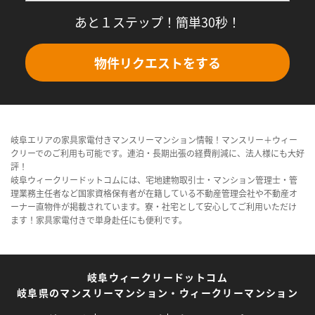
あと１ステップ！簡単30秒！
物件リクエストをする
岐阜エリアの家具家電付きマンスリーマンション情報！マンスリー＋ウィー
クリーでのご利用も可能です。連泊・長期出張の経費削減に、法人様にも大好
評！
岐阜ウィークリードットコムには、宅地建物取引士・マンション管理士・管
理業務主任者など国家資格保有者が在籍している不動産管理会社や不動産オ
ーナー直物件が掲載されています。寮・社宅として安心してご利用いただけ
ます！家具家電付きで単身赴任にも便利です。
岐阜ウィークリードットコム
岐阜県のマンスリーマンション・ウィークリーマンション