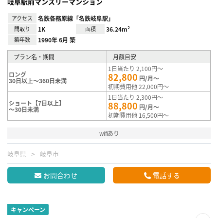
岐阜駅前マンスリーマンション
アクセス
名鉄各務原線「名鉄岐阜駅」
間取り
1K
面積
36.24m²
築年数
1990年 6月 築
プラン名・期間
月額目安
1日当たり 2,100円～
ロング
82,800
円/月～
30日以上～360日未満
初期費用他 22,000円～
1日当たり 2,300円～
ショート【7日以上】
88,800
円/月～
～30日未満
初期費用他 16,500円～
wifiあり
岐阜県
岐阜市
お問合わせ
電話する
キャンペーン