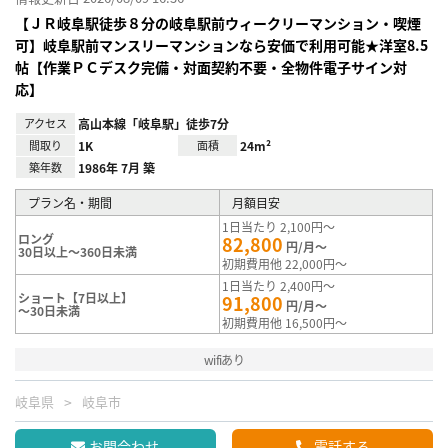
【ＪＲ岐阜駅徒歩８分の岐阜駅前ウィークリーマンション・喫煙
可】岐阜駅前マンスリーマンションなら安価で利用可能★洋室8.5
帖【作業ＰＣデスク完備・対面契約不要・全物件電子サイン対
応】
アクセス
高山本線「岐阜駅」徒歩7分
間取り
1K
面積
24m²
築年数
1986年 7月 築
プラン名・期間
月額目安
1日当たり 2,100円～
ロング
82,800
円/月～
30日以上～360日未満
初期費用他 22,000円～
1日当たり 2,400円～
ショート【7日以上】
91,800
円/月～
～30日未満
初期費用他 16,500円～
wifiあり
岐阜県
岐阜市
お問合わせ
電話する