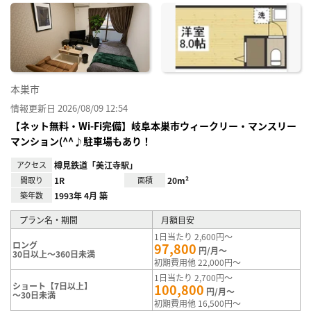
に入
り登
録
本巣市
情報更新日 2026/08/09 12:54
【ネット無料・Wi-Fi完備】岐阜本巣市ウィークリー・マンスリー
マンション(^^♪駐車場もあり！
アクセス
樽見鉄道「美江寺駅」
間取り
1R
面積
20m²
築年数
1993年 4月 築
プラン名・期間
月額目安
1日当たり 2,600円～
ロング
97,800
円/月～
30日以上～360日未満
初期費用他 22,000円～
1日当たり 2,700円～
ショート【7日以上】
100,800
円/月～
～30日未満
初期費用他 16,500円～